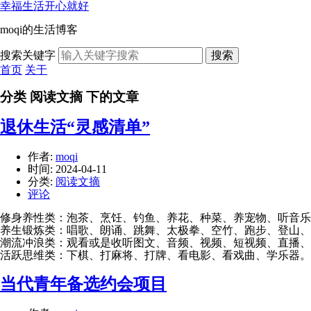
幸福生活开心就好
moqi的生活博客
搜索关键字
搜索
首页
关于
分类 阅读文摘 下的文章
退休生活“灵感清单”
作者:
moqi
时间:
2024-04-11
分类:
阅读文摘
评论
修身养性类：泡茶、烹饪、钓鱼、养花、种菜、养宠物、听音乐
养生锻炼类：唱歌、朗诵、跳舞、太极拳、空竹、跑步、登山、
潮流冲浪类：观看或是收听图文、音频、视频、短视频、直播、
活跃思维类：下棋、打麻将、打牌、看电影、看戏曲、学乐器。
当代青年备选约会项目