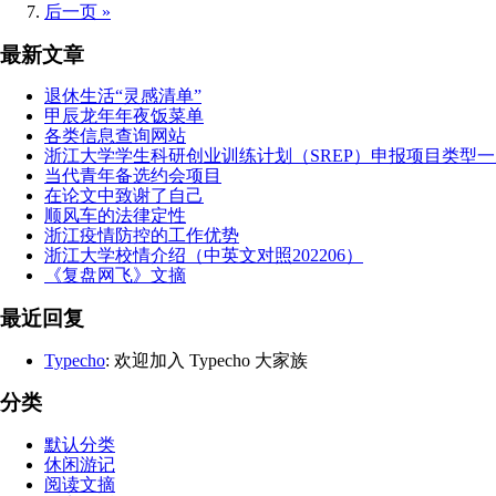
后一页 »
最新文章
退休生活“灵感清单”
甲辰龙年年夜饭菜单
各类信息查询网站
浙江大学学生科研创业训练计划（SREP）申报项目类型一
当代青年备选约会项目
在论文中致谢了自己
顺风车的法律定性
浙江疫情防控的工作优势
浙江大学校情介绍（中英文对照202206）
《复盘网飞》文摘
最近回复
Typecho
: 欢迎加入 Typecho 大家族
分类
默认分类
休闲游记
阅读文摘