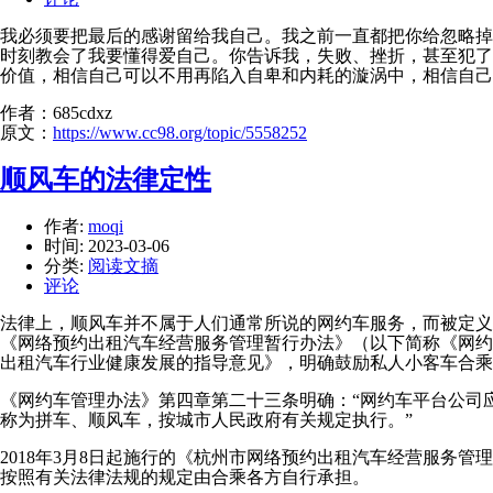
我必须要把最后的感谢留给我自己。我之前一直都把你给忽略掉
时刻教会了我要懂得爱自己。你告诉我，失败、挫折，甚至犯了
价值，相信自己可以不用再陷入自卑和内耗的漩涡中，相信自己
作者：685cdxz
原文：
https://www.cc98.org/topic/5558252
顺风车的法律定性
作者:
moqi
时间:
2023-03-06
分类:
阅读文摘
评论
法律上，顺风车并不属于人们通常所说的网约车服务，而被定
《网络预约出租汽车经营服务管理暂行办法》（以下简称《网约
出租汽车行业健康发展的指导意见》，明确鼓励私人小客车合乘
《网约车管理办法》第四章第二十三条明确：“网约车平台公司
称为拼车、顺风车，按城市人民政府有关规定执行。”
2018年3月8日起施行的《杭州市网络预约出租汽车经营服务
按照有关法律法规的规定由合乘各方自行承担。