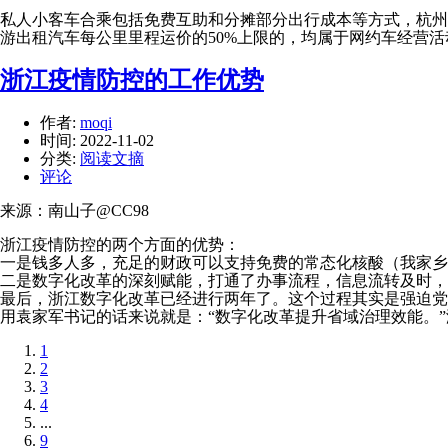
私人小客车合乘包括免费互助和分摊部分出行成本等方式，杭州
游出租汽车每公里里程运价的50%上限的，均属于网约车经营
浙江疫情防控的工作优势
作者:
moqi
时间:
2022-11-02
分类:
阅读文摘
评论
来源：南山子@CC98
浙江疫情防控的两个方面的优势：
一是钱多人多，充足的财政可以支持免费的常态化核酸（我家乡
二是数字化改革的深刻赋能，打通了办事流程，信息流转及时，
最后，浙江数字化改革已经进行两年了。这个过程其实是强迫
用袁家军书记的话来说就是：“数字化改革提升省域治理效能。
1
2
3
4
...
9