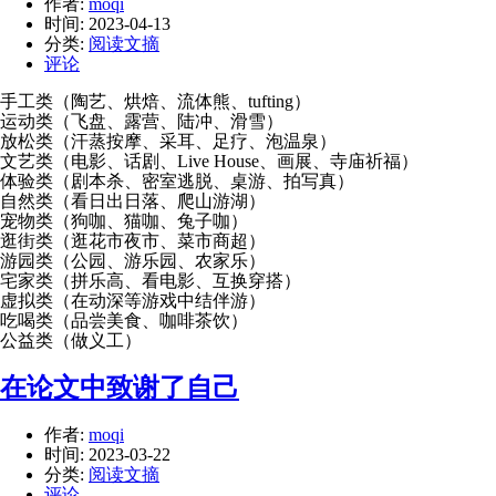
作者:
moqi
时间:
2023-04-13
分类:
阅读文摘
评论
手工类（陶艺、烘焙、流体熊、tufting）
运动类（飞盘、露营、陆冲、滑雪）
放松类（汗蒸按摩、采耳、足疗、泡温泉）
文艺类（电影、话剧、Live House、画展、寺庙祈福）
体验类（剧本杀、密室逃脱、桌游、拍写真）
自然类（看日出日落、爬山游湖）
宠物类（狗咖、猫咖、兔子咖）
逛街类（逛花市夜市、菜市商超）
游园类（公园、游乐园、农家乐）
宅家类（拼乐高、看电影、互换穿搭）
虚拟类（在动深等游戏中结伴游）
吃喝类（品尝美食、咖啡茶饮）
公益类（做义工）
在论文中致谢了自己
作者:
moqi
时间:
2023-03-22
分类:
阅读文摘
评论